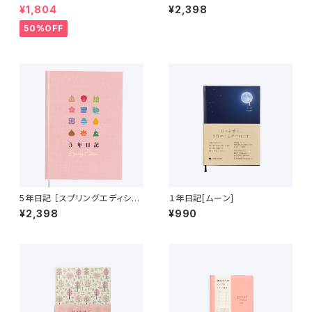
28年 ）
¥1,804
¥2,398
50%OFF
5年日記 ［スプリングエディショ
１年日記[ムーン]
ン］ さくら色
¥2,398
¥990