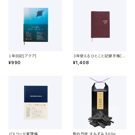
１年日記[アクア]
３年使えるひとこと記録手帳［え
んじ色］
¥990
¥1,408
パスワード管理帳
割れ竹炭 すみずみ 500g