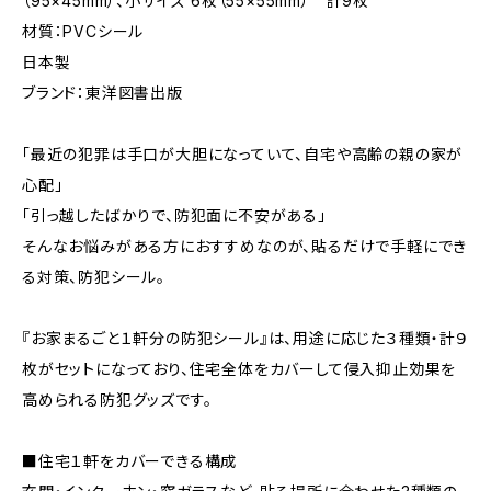
（95×45mm）、小サイズ 6枚（55×55mm） 計9枚
材質：PVCシール
日本製
ブランド：東洋図書出版
「最近の犯罪は手口が大胆になっていて、自宅や高齢の親の家が
心配」
「引っ越したばかりで、防犯面に不安がある」
そんなお悩みがある方におすすめなのが、貼るだけで手軽にでき
る対策、防犯シール。
『お家まるごと１軒分の防犯シール』は、用途に応じた３種類・計９
枚がセットになっており、住宅全体をカバーして侵入抑止効果を
高められる防犯グッズです。
■住宅１軒をカバーできる構成