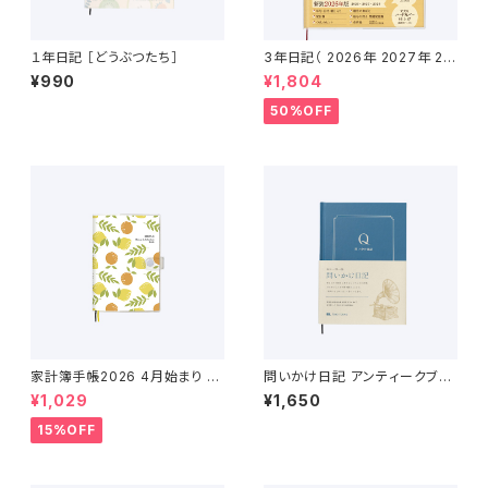
１年日記 ［どうぶつたち］
3年日記（ 2026年 2027年 20
28年 ）
¥990
¥1,804
50%OFF
家計簿手帳2026 4月始まり （2
問いかけ日記 アンティークブル
026年3月〜2027年4月）
ー
¥1,029
¥1,650
15%OFF