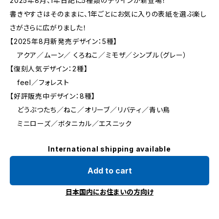
2025年8月、1年日記に5種類のデザインが新登場！
書きやすさはそのままに、1年ごとにお気に入りの表紙を選ぶ楽し
さがさらに広がりました！
【2025年8月新発売デザイン：5種】
アクア／ムーン／ くろねこ／ミモザ／シンプル（グレー）
【復刻人気デザイン：2種】
feel／フォレスト
【好評販売中デザイン：8種】
どうぶつたち／ねこ／オリーブ／リバティ／青い鳥
ミニローズ／ボタニカル／エスニック
International shipping available
Add to cart
日本国内にお住まいの方向け