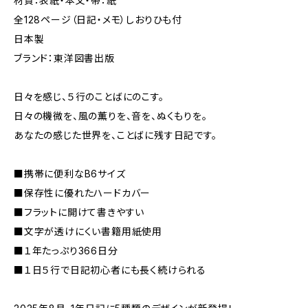
材質：表紙・本文・帯：紙
全128ページ（日記・メモ）しおりひも付
日本製
ブランド：東洋図書出版
日々を感じ、５行のことばにのこす。
日々の機微を、風の薫りを、音を、ぬくもりを。
あなたの感じた世界を、ことばに残す日記です。
■携帯に便利なB6サイズ
■保存性に優れたハードカバー
■フラットに開けて書きやすい
■文字が透けにくい書籍用紙使用
■１年たっぷり366日分
■１日５行で日記初心者にも長く続けられる