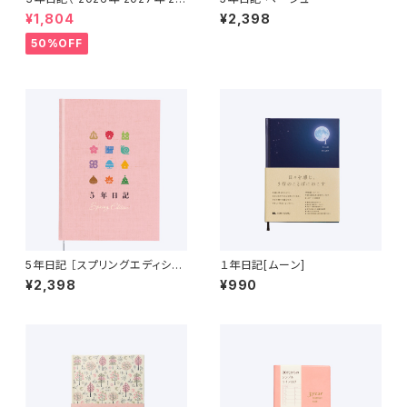
28年 ）
¥1,804
¥2,398
50%OFF
5年日記 ［スプリングエディショ
１年日記[ムーン]
ン］ さくら色
¥2,398
¥990