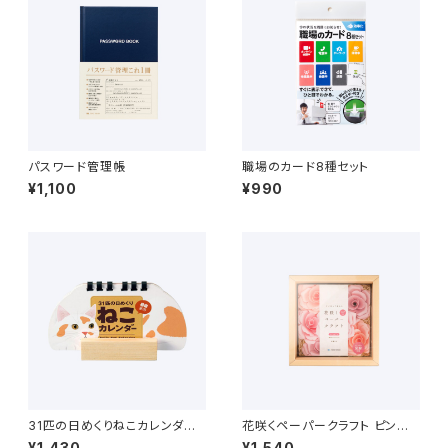
パスワード管理帳
職場のカード8種セット
¥1,100
¥990
31匹の日めくりねこカレンダ
花咲くペーパークラフト ピンク
ー 卓上万年カレンダー
ローズ（6輪） 手作りキット
¥1,430
¥1,540