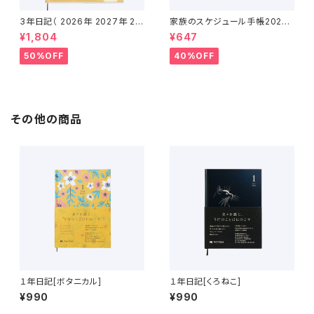
3年日記（ 2026年 2027年 20
家族のスケジュール手帳2026
28年 ）
（2025年12月〜2027年1月）
¥1,804
¥647
50%OFF
40%OFF
その他の商品
１年日記[ボタニカル]
１年日記[くろねこ]
¥990
¥990