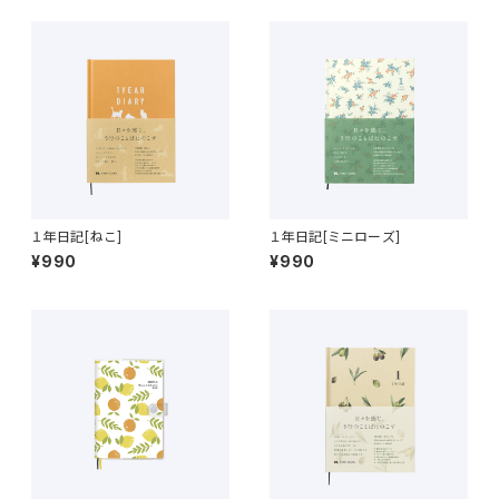
１年日記[ねこ]
１年日記[ミニローズ]
¥990
¥990