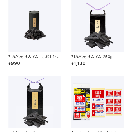
割れ竹炭 すみずみ ［小粒］ 140
割れ竹炭 すみずみ 250g
g
¥990
¥1,100