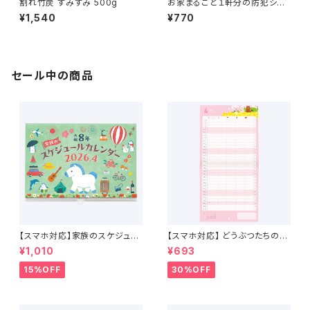
割れ竹炭 すみずみ 500g
お家まるごと１軒分の防犯シー
ル
¥1,540
¥770
セール中の商品
【スマホ対応】家族のスケジュー
【スマホ対応】 どうぶつたちのス
ルカレンダー 4月始まり （2026
ケジュールカレンダー 2026年
¥1,010
¥693
年4月〜2027年4月）
4月始まり
15%OFF
30%OFF