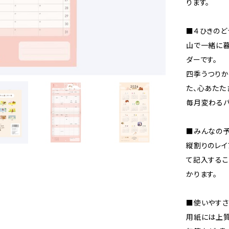
ります。
■４ひきのど
山で一緒に暮
ダーです。
四季うつりか
た、心あたた
毎月変わるパ
■みんなの予
縦割りのレイ
て記入するこ
かります。
■使いやすさ
用紙には上質