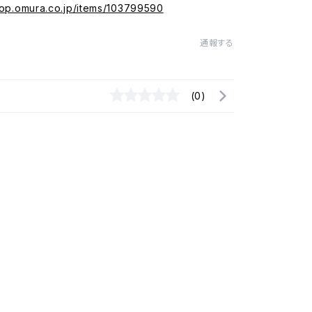
hop.omura.co.jp/items/103799590
通報する
(0)