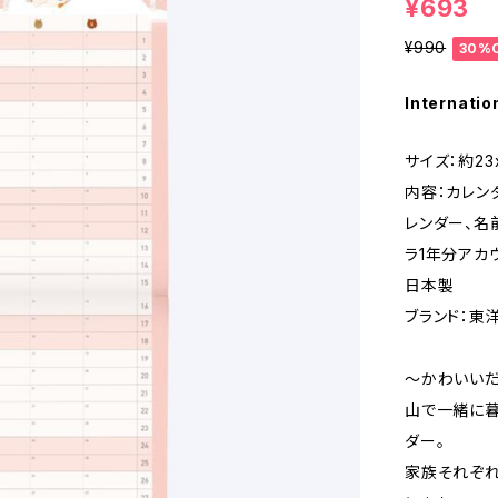
¥693
¥990
30%
Internatio
サイズ：約23
内容：カレンダ
レンダー、名
ラ1年分アカ
日本製
ブランド：東
～かわいいだ
山で一緒に暮
ダー。
家族それぞれ