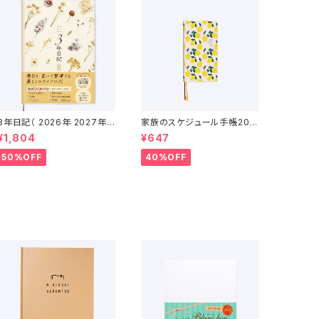
3年日記（ 2026年 2027年 2
家族のスケジュール手帳202
028年 ）
6（2025年12月〜2027年1
¥1,804
¥647
月）
50%OFF
40%OFF