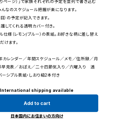
りページ）」で家族それぞれの予定を並列で書き込む
みんなのスケジュール把握が楽になります。
項目）の予定が記入できます。
護してくれる透明カバー付き。
ル仕様（レモン/ブルー）の表紙。お好きな柄に差し替え
だけます。
027年カレンダー／年間スケジュール／メモ／住所録／月
齢早見表／おぼえ／二十四節気入り／六曜入り 透
バーシブル表紙・しおり紐2本付き
International shipping available
Add to cart
日本国内にお住まいの方向け