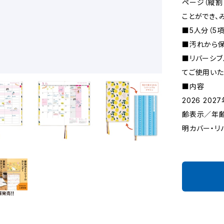
ページ（縦割
ことができ、
■5人分（5
■汚れから保
■リバーシブ
てご使用いた
■内容
2026 2
齢表示／年
明カバー・リ