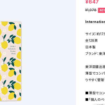
¥647
¥1,078
40
Internatio
サイズ：約17.
全128頁
日本製
ブランド：東
東洋図書出版
薄型でコンパ
りやすく管理
■薄型でコン
■「個人のペ