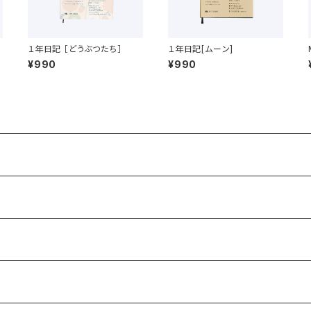
１年日記 ［どうぶつたち］
１年日記[ムーン]
¥990
¥990